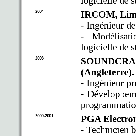
logicielle de 
2004
IRCOM, Limo
- Ingénieur de
- Modélisat
logicielle de s
2003
SOUNDCRAFT
(Angleterre).
- Ingénieur p
- Développeme
programmatio
2000-2001
PGA Electron
- Technicien b