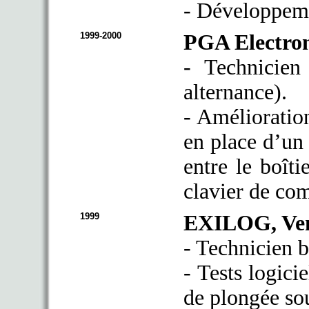
- Développeme
1999-2000
PGA Electron
- Technicien
alternance).
- Amélioration
en place d’un
entre le boîti
clavier de c
1999
EXILOG, Ven
- Technicien b
- Tests logici
de plongée 